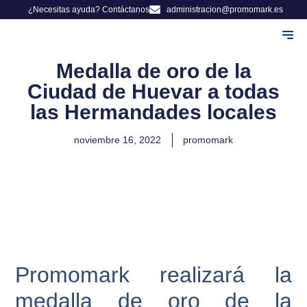
¿Necesitas ayuda? Contáctanos
administracion@promomark.es
Adminis
Herman
Medalla de oro de la
Ciudad de Huevar a todas
las Hermandades locales
noviembre 16, 2022
promomark
Promomark realizará la
medalla de oro de la