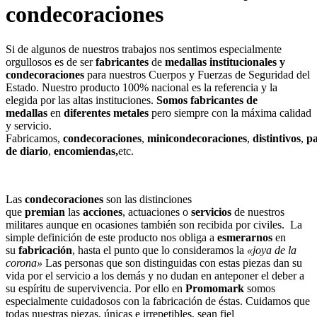
condecoraciones
Si de algunos de nuestros trabajos nos sentimos especialmente
orgullosos es de ser
fabricantes
de
medallas institucionales y
condecoraciones
para nuestros Cuerpos y Fuerzas de Seguridad del
Estado. Nuestro producto 100% nacional es la referencia y la
elegida por las altas instituciones.
Somos fabricantes de
medallas
en
diferentes metales
pero siempre con la máxima calidad
y servicio.
Fabricamos,
condecoraciones
,
minicondecoraciones
,
distintivos
,
p
de diario
,
encomiendas,
etc.
Las
condecoraciones
son las distinciones
que
premian
las
acciones
, actuaciones o
servicios
de nuestros
militares aunque en ocasiones también son recibida por civiles.
La
simple definición de este producto nos obliga a
esmerarnos
en
su
fabricación
, hasta el punto que lo consideramos la
«joya de la
corona»
Las personas que son distinguidas con estas piezas dan su
vida por el servicio a los demás y no dudan en anteponer el deber a
su espíritu de supervivencia. Por ello en
Promomark
somos
especialmente cuidadosos con la fabricación de éstas. Cuidamos que
todas nuestras piezas, únicas e irrepetibles, sean fiel