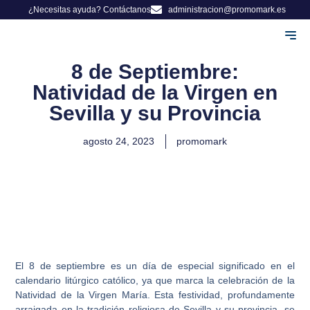
¿Necesitas ayuda? Contáctanos
administracion@promomark.es
Adminis
Herman
8 de Septiembre:
Natividad de la Virgen en
Sevilla y su Provincia
agosto 24, 2023
promomark
El 8 de septiembre es un día de especial significado en el
calendario litúrgico católico, ya que marca la celebración de la
Natividad de la Virgen María. Esta festividad, profundamente
arraigada en la tradición religiosa de Sevilla y su provincia, se