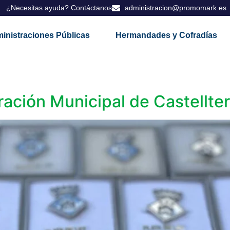
¿Necesitas ayuda? Contáctanos
administracion@promomark.es
inistraciones Públicas
Hermandades y Cofradías
ración Municipal de Castellter