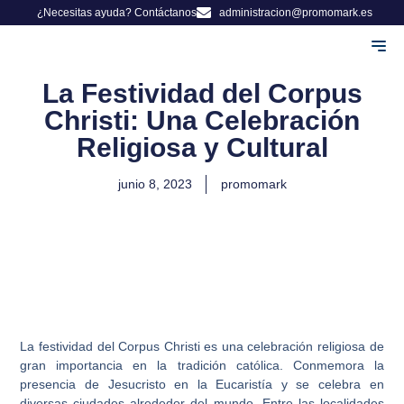
¿Necesitas ayuda? Contáctanos
administracion@promomark.es
Adminis
Herman
La Festividad del Corpus
Christi: Una Celebración
Religiosa y Cultural
junio 8, 2023
promomark
La festividad del Corpus Christi es una celebración religiosa de
gran importancia en la tradición católica. Conmemora la
presencia de Jesucristo en la Eucaristía y se celebra en
diversas ciudades alrededor del mundo. Entre las localidades